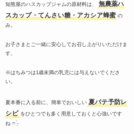
無農薬ハ
知熊屋のハスカップジャムの原材料は、
スカップ・てんさい糖・アカシア蜂蜜
の
み。
お子さまとご一緒に安心してお召し上がりいただけま
す。
※はちみつは1歳未満の乳児には与えないでくださ
い。
夏バテ予防レ
夏本番に入る前に、簡単でおいしい
シピ
をひとつでも多く用意しておくと心強いです
ね ෆ ̖́-